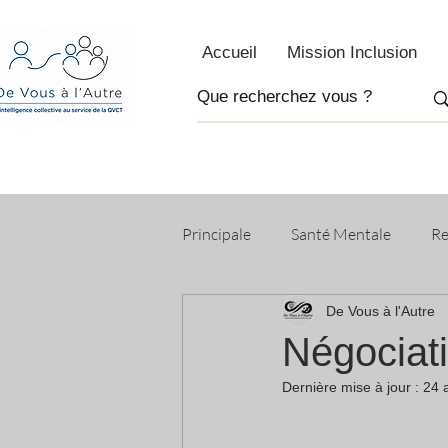
Accueil
Mission Inclusion
Principale
Santé Mentale
Re
De Vous à l'Autre
Recettes Bien Être
Citation
Négociati
Dernière mise à jour :
24 