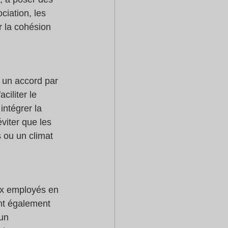
ciation, les 
r la cohésion 
à un accord par 
iliter le 
intégrer la 
viter que les 
 ou un climat 
ux employés en 
ent également 
un 