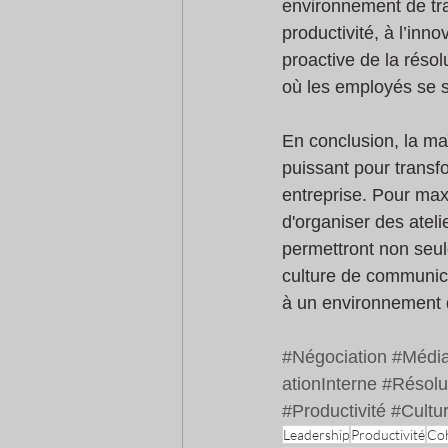
environnement de trav
productivité, à l’inn
proactive de la résolu
où les employés se s
En conclusion, la ma
puissant pour transfo
entreprise. Pour max
d'organiser des atel
permettront non seul
culture de communicat
à un environnement d
#Négociation
#Média
ationInterne
#Résolu
#Productivité
#Cultu
Leadership
Productivité
Coh