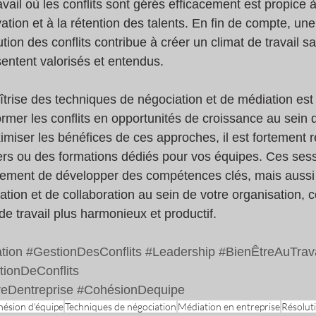
ail où les conflits sont gérés efficacement est propice à
ovation et à la rétention des talents. En fin de compte, un
tion des conflits contribue à créer un climat de travail sai
entent valorisés et entendus.
îtrise des techniques de négociation et de médiation est 
rmer les conflits en opportunités de croissance au sein 
imiser les bénéfices de ces approches, il est fortemen
iers ou des formations dédiés pour vos équipes. Ces ses
ement de développer des compétences clés, mais aussi d
ion et de collaboration au sein de votre organisation, co
e travail plus harmonieux et productif.
tion
#GestionDesConflits
#Leadership
#BienÊtreAuTrava
tionDeConflits
reDentreprise
#CohésionDequipe
ésion d'équipe
Techniques de négociation
Médiation en entreprise
Résoluti