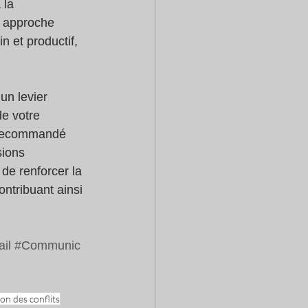
 la 
e approche 
n et productif, 
un levier 
de votre 
t recommandé 
sions 
e renforcer la 
ntribuant ainsi 
il
#Communic
on des conflits