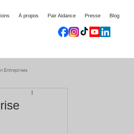
tions
À propos
Pair Aidance
Presse
Blog
en Entreprises
rise