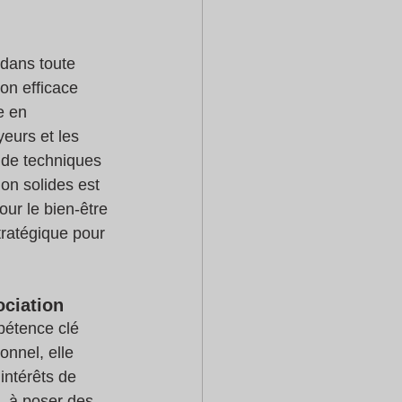
 dans toute 
on efficace 
e en 
eurs et les 
 de techniques 
on solides est 
ur le bien-être 
ratégique pour 
ociation
pétence clé 
nnel, elle 
intérêts de 
, à poser des 