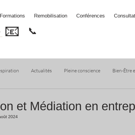
Formations
Remobilisation
Conférences
Consulta
📧
📞
spiration
Actualités
Pleine conscience
Bien-Être 
s
Bien-Être
Articles de Presse
Addictions
on et Médiation en entrep
août 2024