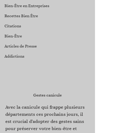
Bien-Être en Entreprises
Recettes Bien Être
Citations
Bien-Être
Articles de Presse
Addictions
Gestes canicule
Avec la canicule qui frappe plusieurs 
départements ces prochains jours, il 
est crucial d'adopter des gestes sains 
pour préserver votre bien-être et 