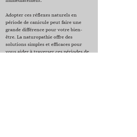
immédiatement.
Adopter ces réflexes naturels en 
période de canicule peut faire une 
grande différence pour votre bien-
être. La naturopathie offre des 
solutions simples et efficaces pour 
vous aider à traverser ces périodes de 
chaleur intense avec sérénité.
#DeVousALautre
#BienÊtre
#Canicule
#Naturopathie
#Hydratation
#AlimentationSaine
#Relaxation
#SantéNaturelle
#ProtectionSolaire
#RafraîchissementNaturel
#VivreAuNaturel
Bienfaits Naturopathie
Hydratation Canicule
Alimentation Canicule
Réflexes Canicule
Santé Naturelle
Gestion Stress Chaleur