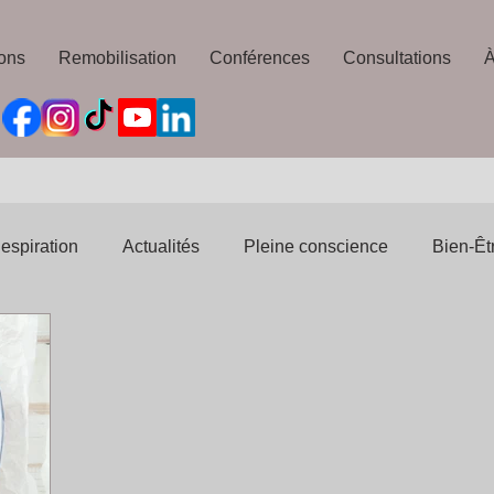
ons
Remobilisation
Conférences
Consultations
À
espiration
Actualités
Pleine conscience
Bien-Êt
ns
Bien-Être
Articles de Presse
Addictions