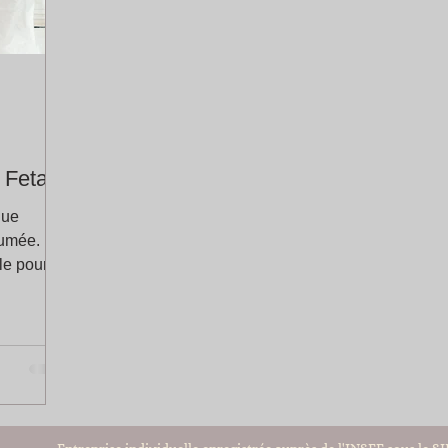
 Feta
que
fumée.
le pour