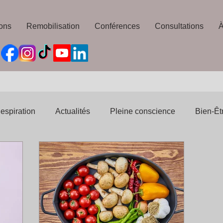
ons
Remobilisation
Conférences
Consultations
À
espiration
Actualités
Pleine conscience
Bien-Êt
ns
Bien-Être
Articles de Presse
Addictions