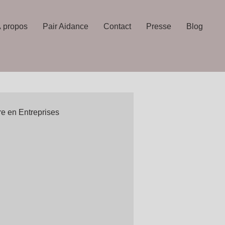
 propos
Pair Aidance
Contact
Presse
Blog
re en Entreprises