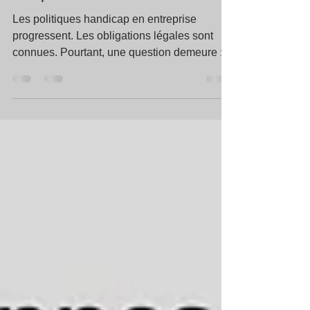
Ludopédagogie et inclusion :
transformer la sensibilisation en
compétence durable
Les politiques handicap en entreprise
progressent. Les obligations légales sont
connues. Pourtant, une question demeure :
comment faire entrer durablement l’inclusion
— notamment des handicaps psychiques et
invisibles — dans la culture quotidienne des
organisations ? La ludopédagogie apporte ici
une réponse structurante : passer du
discours à l’expérience.