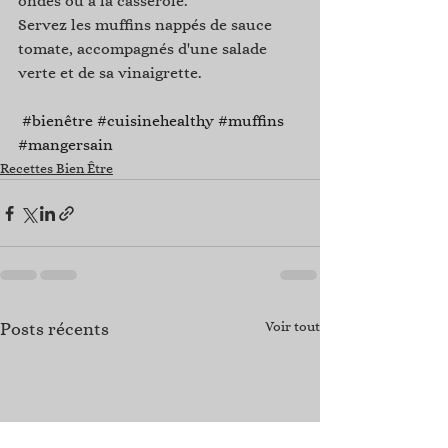
ondes ou à la casserole.
Servez les muffins nappés de sauce 
tomate, accompagnés d'une salade 
verte et de sa vinaigrette.
#bienêtre
#cuisinehealthy
#muffins
#mangersain
Recettes Bien Être
Posts récents
Voir tout